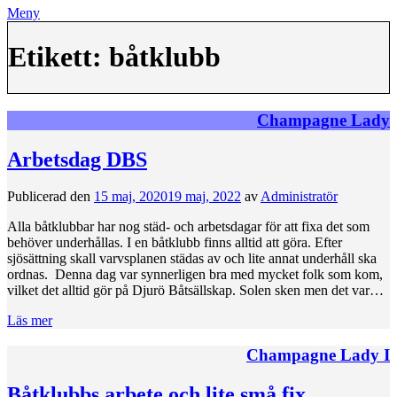
Meny
Etikett:
båtklubb
Champagne Lady
Arbetsdag DBS
Publicerad den
15 maj, 2020
19 maj, 2022
av
Administratör
Alla båtklubbar har nog städ- och arbetsdagar för att fixa det som
behöver underhållas. I en båtklubb finns alltid att göra. Efter
sjösättning skall varvsplanen städas av och lite annat underhåll ska
ordnas. Denna dag var synnerligen bra med mycket folk som kom,
vilket det alltid gör på Djurö Båtsällskap. Solen sken men det var…
Läs mer
Champagne Lady I
Båtklubbs arbete och lite små fix