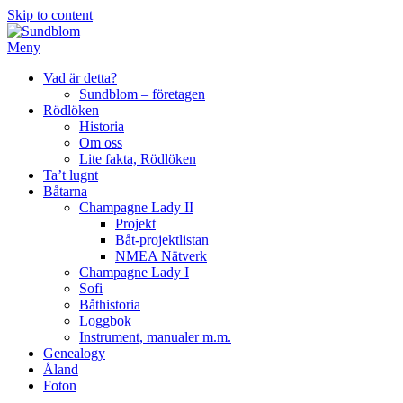
Skip to content
Meny
Vad är detta?
Sundblom – företagen
Rödlöken
Historia
Om oss
Lite fakta, Rödlöken
Ta’t lugnt
Båtarna
Champagne Lady II
Projekt
Båt-projektlistan
NMEA Nätverk
Champagne Lady I
Sofi
Båthistoria
Loggbok
Instrument, manualer m.m.
Genealogy
Åland
Foton