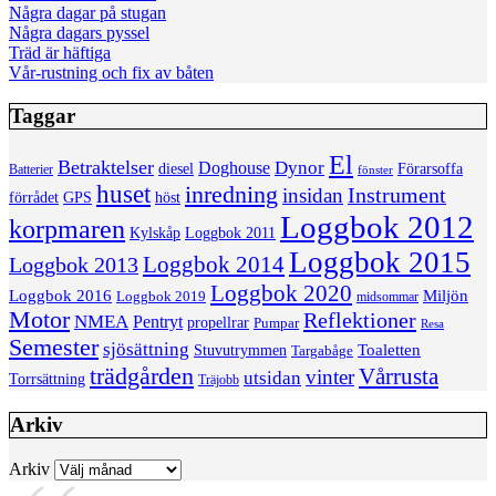
Några dagar på stugan
Några dagars pyssel
Träd är häftiga
Vår-rustning och fix av båten
Taggar
El
Betraktelser
Dynor
Doghouse
diesel
Förarsoffa
Batterier
fönster
huset
inredning
insidan
Instrument
förrådet
höst
GPS
Loggbok 2012
korpmaren
Kylskåp
Loggbok 2011
Loggbok 2015
Loggbok 2014
Loggbok 2013
Loggbok 2020
Loggbok 2016
Miljön
Loggbok 2019
midsommar
Motor
Reflektioner
NMEA
Pentryt
propellrar
Pumpar
Resa
Semester
sjösättning
Toaletten
Stuvutrymmen
Targabåge
trädgården
Vårrusta
vinter
utsidan
Torrsättning
Träjobb
Arkiv
Arkiv