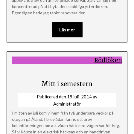
äppel-chutney och åt lite grillade korvar. Själv var jag helt
koncentrerad på att byta den skabbiga ytterdörren.
Egentligen hade jag tänkt renovera den,…
Läs mer
Rödlöken
Mitt i semestern
Publicerad den
19 juli, 2014
av
Administratör
I mitten av juli kom vi hem från två underbara veckor på
stugan på Åland. I brevlådan fanns ett brev
koloniföreningen om att våran häck mot vägen var för hög.
Så vi köpte in en elektrisk häcksax och en handdriven