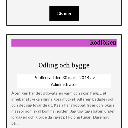
Läs mer
Rödlöken
Odling och bygge
Publicerad den
30 mars, 2014
av
Administratör
Åter igen har det utlovats en varm och skön helg. Det
innebär att vi kan hinna göra mycket. Altanen badade i sol
och det såg lovande ut. Kasia har shoppat fröer och lökar i
massor som skall komma i jorden. Jag tog tag i båten under
lördagen och gjorde då inget på kolonistugan. Däremot
på…