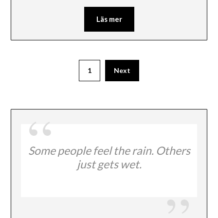
Läs mer
1
Next
Some people feel the rain. Others
just gets wet.