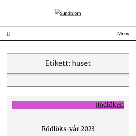
Skip
to
content
Meny
Etikett:
huset
Rödlöken
Rödlöks-vår 2023