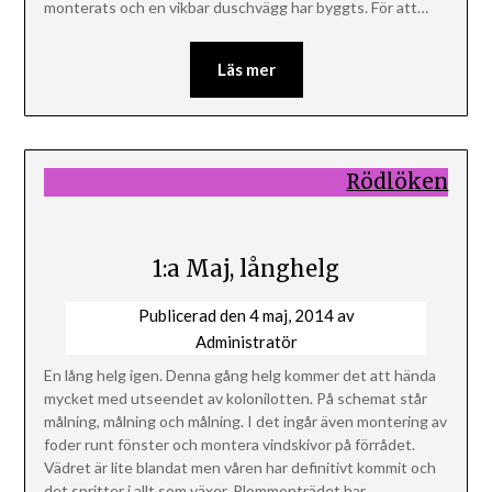
monterats och en vikbar duschvägg har byggts. För att…
Läs mer
Rödlöken
1:a Maj, långhelg
Publicerad den
4 maj, 2014
av
Administratör
En lång helg igen. Denna gång helg kommer det att hända
mycket med utseendet av kolonilotten. På schemat står
målning, målning och målning. I det ingår även montering av
foder runt fönster och montera vindskivor på förrådet.
Vädret är lite blandat men våren har definitivt kommit och
det spritter i allt som växer. Plommonträdet har…