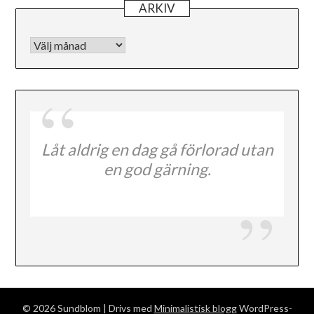
ARKIV
Arkiv
Låt aldrig en dag gå förlorad utan
en god gärning.
© 2026 Sundblom
| Drivs med
Minimalistisk blogg
WordPress-