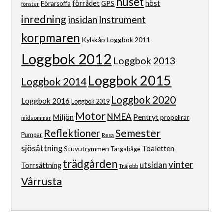
huset
förrådet
höst
Förarsoffa
GPS
fönster
inredning
insidan
Instrument
korpmaren
Kylskåp
Loggbok 2011
Loggbok 2012
Loggbok 2013
Loggbok 2015
Loggbok 2014
Loggbok 2020
Loggbok 2016
Loggbok 2019
Motor
NMEA
Pentryt
Miljön
propellrar
midsommar
Semester
Reflektioner
Pumpar
Resa
sjösättning
Toaletten
Stuvutrymmen
Targabåge
trädgården
vinter
utsidan
Torrsättning
Träjobb
Vårrusta