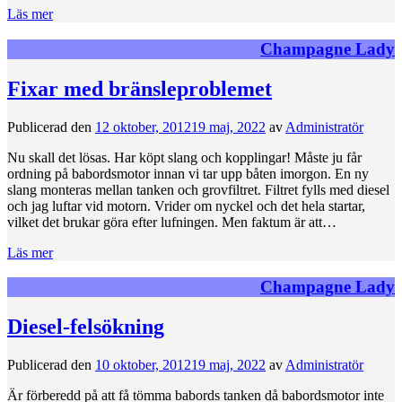
Läs mer
Champagne Lady
Fixar med bränsleproblemet
Publicerad den
12 oktober, 2012
19 maj, 2022
av
Administratör
Nu skall det lösas. Har köpt slang och kopplingar! Måste ju får
ordning på babordsmotor innan vi tar upp båten imorgon. En ny
slang monteras mellan tanken och grovfiltret. Filtret fylls med diesel
och jag luftar vid motorn. Vrider om nyckel och det hela startar,
vilket det brukar göra efter lufningen. Men faktum är att…
Läs mer
Champagne Lady
Diesel-felsökning
Publicerad den
10 oktober, 2012
19 maj, 2022
av
Administratör
Är förberedd på att få tömma babords tanken då babordsmotor inte