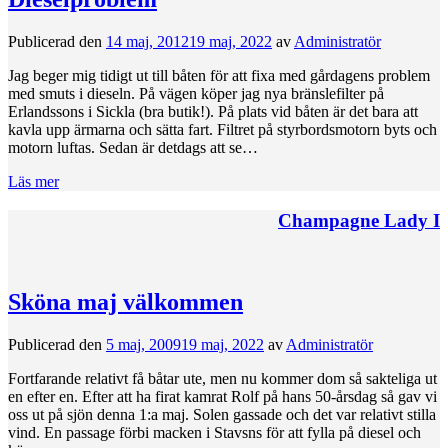
Publicerad den
14 maj, 2012
19 maj, 2022
av
Administratör
Jag beger mig tidigt ut till båten för att fixa med gårdagens problem
med smuts i dieseln. På vägen köper jag nya bränslefilter på
Erlandssons i Sickla (bra butik!). På plats vid båten är det bara att
kavla upp ärmarna och sätta fart. Filtret på styrbordsmotorn byts och
motorn luftas. Sedan är detdags att se…
Läs mer
Champagne Lady I
Sköna maj välkommen
Publicerad den
5 maj, 2009
19 maj, 2022
av
Administratör
Fortfarande relativt få båtar ute, men nu kommer dom så sakteliga ut
en efter en. Efter att ha firat kamrat Rolf på hans 50-årsdag så gav vi
oss ut på sjön denna 1:a maj. Solen gassade och det var relativt stilla
vind. En passage förbi macken i Stavsns för att fylla på diesel och