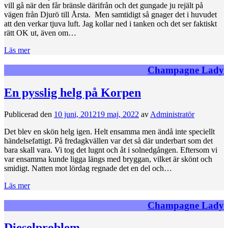
vill gå när den får bränsle därifrån och det gungade ju rejält på
vägen från Djurö till Årsta. Men samtidigt så gnager det i huvudet
att den verkar tjuva luft. Jag kollar ned i tanken och det ser faktiskt
rätt OK ut, även om…
Läs mer
Champagne Lady
En pysslig helg på Korpen
Publicerad den
10 juni, 2012
19 maj, 2022
av
Administratör
Det blev en skön helg igen. Helt ensamma men ändå inte speciellt
händelsefattigt. På fredagkvällen var det så där underbart som det
bara skall vara. Vi tog det lugnt och åt i solnedgången. Eftersom vi
var ensamma kunde ligga längs med bryggan, vilket är skönt och
smidigt. Natten mot lördag regnade det en del och…
Läs mer
Champagne Lady
Dieselproblem