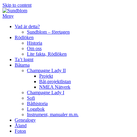
Skip to content
Meny
Vad är detta?
Sundblom – företagen
Rödlöken
Historia
Om oss
Lite fakta, Rödlöken
Ta’t lugnt
Båtarna
Champagne Lady II
Projekt
Båt-projektlistan
NMEA Nätverk
Champagne Lady I
Sofi
Båthistoria
Loggbok
Instrument, manualer m.m.
Genealogy
Åland
Foton