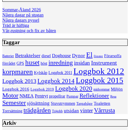
Sommar-Åland 2026
Några dagar på stugan
Några dagars pyssel
Träd är häftiga
Vår-rustning och fix av båten
Taggar
El
Betraktelser
Dynor
Doghouse
diesel
Förarsoffa
Batterier
fönster
huset
inredning
insidan
Instrument
förrådet
höst
GPS
Loggbok 2012
korpmaren
Kylskåp
Loggbok 2011
Loggbok 2015
Loggbok 2014
Loggbok 2013
Loggbok 2020
Loggbok 2016
Miljön
Loggbok 2019
midsommar
Motor
Reflektioner
NMEA
Pentryt
propellrar
Pumpar
Resa
Semester
sjösättning
Toaletten
Stuvutrymmen
Targabåge
trädgården
Vårrusta
vinter
utsidan
Torrsättning
Träjobb
Arkiv