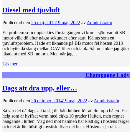
Diesel med tjuvluft
Publicerad den
25 maj, 2015
19 maj, 2022
av
Administratör
Ett problem som upptäcktes första gången vi kom i sjön var att SB
motor ville dö efter några sekunder efter start. Känns som ett
tjuvluftsproblem. Hade ett liknande på BB motor fel hösten 2013
och bytte då slang mellan CAV filter och tank. Så nu tänkte jag göra
likadant med SB motorn. Men när jag…
Läs mer
Champagne Lady
Dags att dra upp, eller…
Publicerad den
26 oktober, 2014
19 maj, 2022
av
Administratör
Så var det då dags att ta sig till båtklubben för att dra upp båten. En
helg som är hyffsat varm med cirka 10 grader i luften, men regnet
hängande i luften. Väg ned mot hamnen har klätt sig i höstens färger
och det är lite höstligt mystiskt över det hela. Hösten är ju rätt…