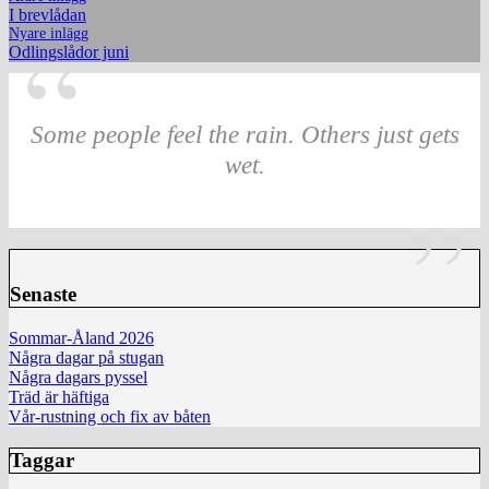
I brevlådan
Nyare inlägg
Odlingslådor juni
Some people feel the rain. Others just gets
wet.
Senaste
Sommar-Åland 2026
Några dagar på stugan
Några dagars pyssel
Träd är häftiga
Vår-rustning och fix av båten
Taggar