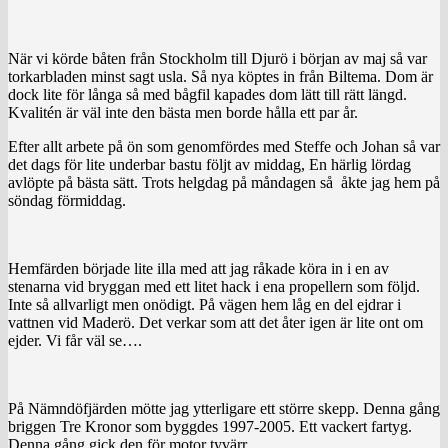
När vi körde båten från Stockholm till Djurö i början av maj så var
torkarbladen minst sagt usla. Så nya köptes in från Biltema. Dom är
dock lite för långa så med bågfil kapades dom lätt till rätt längd.
Kvalitén är väl inte den bästa men borde hålla ett par år.
Efter allt arbete på ön som genomfördes med Steffe och Johan så var
det dags för lite underbar bastu följt av middag, En härlig lördag
avlöpte på bästa sätt. Trots helgdag på måndagen så åkte jag hem på
söndag förmiddag.
Hemfärden började lite illa med att jag råkade köra in i en av
stenarna vid bryggan med ett litet hack i ena propellern som följd.
Inte så allvarligt men onödigt. På vägen hem låg en del ejdrar i
vattnen vid Maderö. Det verkar som att det åter igen är lite ont om
ejder. Vi får väl se….
På Nämndöfjärden mötte jag ytterligare ett större skepp. Denna gång
briggen Tre Kronor som byggdes 1997-2005. Ett vackert fartyg.
Denna gång gick den för motor tyvärr.