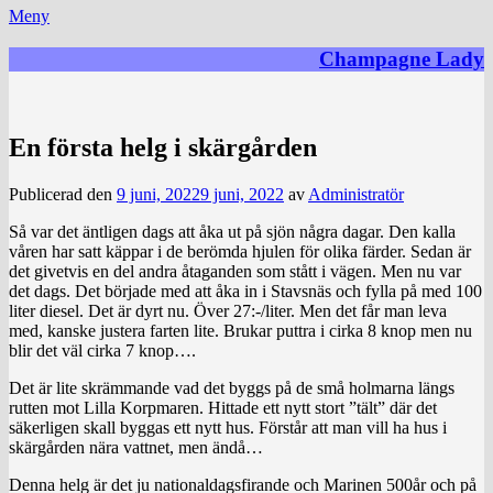
Meny
Champagne Lady
En första helg i skärgården
Publicerad den
9 juni, 2022
9 juni, 2022
av
Administratör
Så var det äntligen dags att åka ut på sjön några dagar. Den kalla
våren har satt käppar i de berömda hjulen för olika färder. Sedan är
det givetvis en del andra åtaganden som stått i vägen. Men nu var
det dags. Det började med att åka in i Stavsnäs och fylla på med 100
liter diesel. Det är dyrt nu. Över 27:-/liter. Men det får man leva
med, kanske justera farten lite. Brukar puttra i cirka 8 knop men nu
blir det väl cirka 7 knop….
Det är lite skrämmande vad det byggs på de små holmarna längs
rutten mot Lilla Korpmaren. Hittade ett nytt stort ”tält” där det
säkerligen skall byggas ett nytt hus. Förstår att man vill ha hus i
skärgården nära vattnet, men ändå…
Denna helg är det ju nationaldagsfirande och Marinen 500år och på