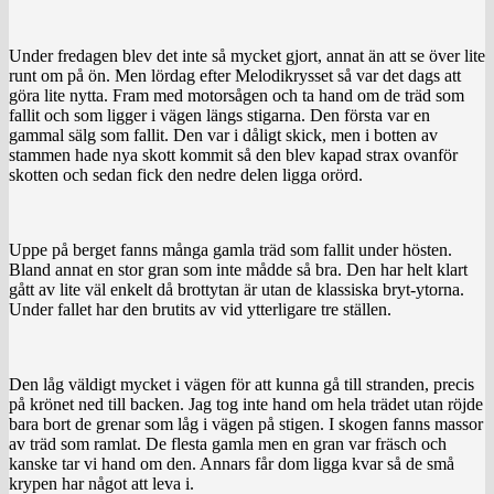
Under fredagen blev det inte så mycket gjort, annat än att se över lite
runt om på ön. Men lördag efter Melodikrysset så var det dags att
göra lite nytta. Fram med motorsågen och ta hand om de träd som
fallit och som ligger i vägen längs stigarna. Den första var en
gammal sälg som fallit. Den var i dåligt skick, men i botten av
stammen hade nya skott kommit så den blev kapad strax ovanför
skotten och sedan fick den nedre delen ligga orörd.
Uppe på berget fanns många gamla träd som fallit under hösten.
Bland annat en stor gran som inte mådde så bra. Den har helt klart
gått av lite väl enkelt då brottytan är utan de klassiska bryt-ytorna.
Under fallet har den brutits av vid ytterligare tre ställen.
Den låg väldigt mycket i vägen för att kunna gå till stranden, precis
på krönet ned till backen. Jag tog inte hand om hela trädet utan röjde
bara bort de grenar som låg i vägen på stigen. I skogen fanns massor
av träd som ramlat. De flesta gamla men en gran var fräsch och
kanske tar vi hand om den. Annars får dom ligga kvar så de små
krypen har något att leva i.