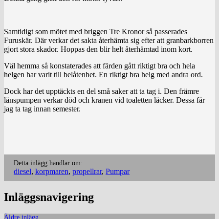
Samtidigt som mötet med briggen Tre Kronor så passerades
Furuskär. Där verkar det sakta återhämta sig efter att granbarkborren
gjort stora skador. Hoppas den blir helt återhämtad inom kort.
Väl hemma så konstaterades att färden gått riktigt bra och hela
helgen har varit till belåtenhet. En riktigt bra helg med andra ord.
Dock har det upptäckts en del små saker att ta tag i. Den främre
länspumpen verkar död och kranen vid toaletten läcker. Dessa får
jag ta tag innan semester.
Detta inlägg handlar om:
diesel
,
korpmaren
,
propellrar
,
Pumpar
Inläggsnavigering
Äldre inlägg