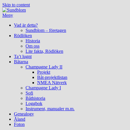
Skip to content
Meny
Vad är detta?
Sundblom – företagen
Rödlöken
Historia
Om oss
Lite fakta, Rödlöken
Ta’t lugnt
Båtarna
Champagne Lady II
Projekt
Båt-projektlistan
NMEA Nätverk
Champagne Lady I
Sofi
Båthistoria
Loggbok
Instrument, manualer m.m.
Genealogy
Åland
Foton