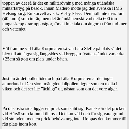
toppen av det så är det en militärövning med många utländska
militärfartyg på besök. Innan Maderö mötte jag den svenska HMS
Helsingborg. En korvett av s.k. Visby-klass. Den höll inte max-fart
(40 knop) som tur är, men det är ändå hemskt vad detta 600 ton
tunga skepp drar upp vågor, för att inte tala om ångorna från turbiner
och vattenjet.
Väl framme vid Lilla Korpmaren så var bara Steffe på plats så det
blev till att lägga sig lång-sides vid bryggan. Vattenståndet var cirka
+25cm så gott om plats under båten.
Just nu är det pollentider och på Lilla Korpmaren är det inget
annorlunda. Den stora mängden tallpollen ligger som en matta i
viken och det ser lite ”äckligt” ut, nästan som om det vore alger.
På öns östra sida ligger en prick som slitit sig. Kanske är det pricken
vid Härsö som kommit till oss. Det kan väl i och för sig vara grund
vid stranden, men en prick behövs nog inte. Hoppas den kommer till
rätt plats inom kort.