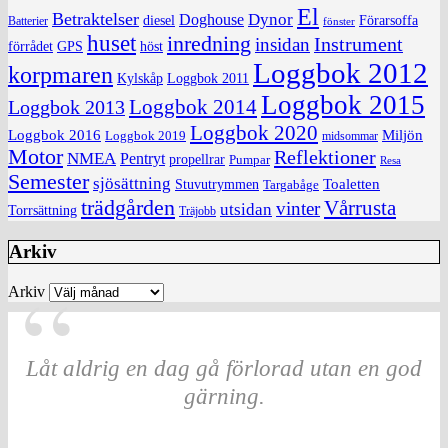
El
Betraktelser
Dynor
Doghouse
diesel
Förarsoffa
Batterier
fönster
huset
inredning
insidan
Instrument
förrådet
höst
GPS
Loggbok 2012
korpmaren
Kylskåp
Loggbok 2011
Loggbok 2015
Loggbok 2014
Loggbok 2013
Loggbok 2020
Loggbok 2016
Miljön
Loggbok 2019
midsommar
Motor
Reflektioner
NMEA
Pentryt
propellrar
Pumpar
Resa
Semester
sjösättning
Toaletten
Stuvutrymmen
Targabåge
trädgården
Vårrusta
vinter
utsidan
Torrsättning
Träjobb
Arkiv
Arkiv
Låt aldrig en dag gå förlorad utan en god
gärning.