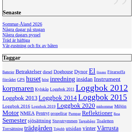
Senaste
Sommar-Åland 2026
Några dagar på stugan
Några dagars pyssel
Träd är häftiga
Vår-rustning och fix av båten
Taggar
El
Betraktelser
Dynor
Doghouse
diesel
Förarsoffa
Batterier
fönster
huset
inredning
insidan
Instrument
förrådet
höst
GPS
Loggbok 2012
korpmaren
Kylskåp
Loggbok 2011
Loggbok 2015
Loggbok 2014
Loggbok 2013
Loggbok 2020
Loggbok 2016
Miljön
Loggbok 2019
midsommar
Motor
Reflektioner
NMEA
Pentryt
propellrar
Pumpar
Resa
Semester
sjösättning
Toaletten
Stuvutrymmen
Targabåge
trädgården
Vårrusta
vinter
utsidan
Torrsättning
Träjobb