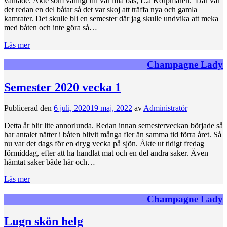
väntade. Åkte som vanligt till vår lilla oas, L:a Korpmaren. Där var
det redan en del båtar så det var skoj att träffa nya och gamla
kamrater. Det skulle bli en semester där jag skulle undvika att meka
med båten och inte göra så…
Läs mer
Champagne Lady
Semester 2020 vecka 1
Publicerad den
6 juli, 2020
19 maj, 2022
av
Administratör
Detta år blir lite annorlunda. Redan innan semesterveckan började så
har antalet nätter i båten blivit många fler än samma tid förra året. Så
nu var det dags för en dryg vecka på sjön. Åkte ut tidigt fredag
förmiddag, efter att ha handlat mat och en del andra saker. Även
hämtat saker både här och…
Läs mer
Champagne Lady
Lugn skön helg