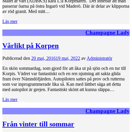
Målet är vårt (ÅDBK:s) kära L:a Korpmaren. Det innebär att man
passerar öarna på östra Ingarö vid Maderö. Där är delar av klipporna
av röd granit. Med mitt…
Läs mer
Champagne Lady
Vårlikt på Korpen
Publicerad den
20 maj, 2016
19 maj, 2022
av
Administratör
En skön sommardag, som gjord för att åka ut på sjön och en tur till
Korpis. Vädret var fantastiskt och en ren njutning att sakta glida
fram över Nämndöfjärden. Autopiloten sattes på prov och rutterna
som var inprogrammerade lika så. Kan med lätthet säga att detta
med autopilot är grejen. Fantastiskt skönt att kunna släppa…
Läs mer
Champagne Lady
Från vinter till sommar