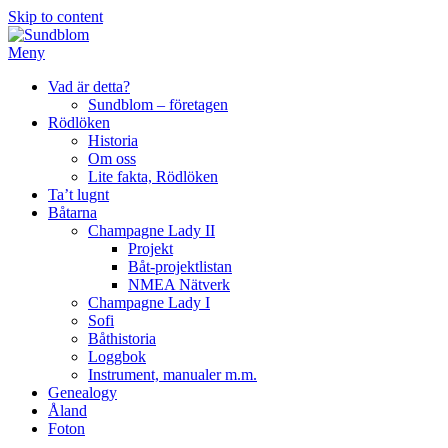
Skip to content
Meny
Vad är detta?
Sundblom – företagen
Rödlöken
Historia
Om oss
Lite fakta, Rödlöken
Ta’t lugnt
Båtarna
Champagne Lady II
Projekt
Båt-projektlistan
NMEA Nätverk
Champagne Lady I
Sofi
Båthistoria
Loggbok
Instrument, manualer m.m.
Genealogy
Åland
Foton