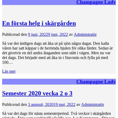
Champagne Lady
En första helg i skärgården
Publicerad den
9 juni, 2022
9 juni, 2022
av
Administratör
Så var det äntligen dags att åka ut på sjön några dagar. Den kalla
våren har satt käppar i de berömda hjulen för olika färder. Sedan är
det givetvis en del andra åtaganden som stått i vägen. Men nu var
det dags. Det började med att åka in i Stavsnäs och fylla på med
100…
Läs mer
Champagne Lady
Semester 2020 vecka 2 o 3
Publicerad den
3 augusti, 2020
19 maj, 2022
av
Administratör
Så var det dags för nästa semesterperiod. Två veckor i skärgården