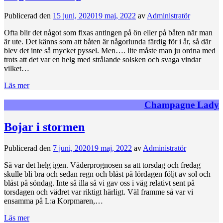
Publicerad den
15 juni, 2020
19 maj, 2022
av
Administratör
Ofta blir det något som fixas antingen på ön eller på båten när man
är ute. Det känns som att båten är någorlunda färdig för i år, så där
blev det inte så mycket pyssel. Men…. lite måste man ju ordna med
trots att det var en helg med strålande solsken och svaga vindar
vilket…
Läs mer
Champagne Lady
Bojar i stormen
Publicerad den
7 juni, 2020
19 maj, 2022
av
Administratör
Så var det helg igen. Väderprognosen sa att torsdag och fredag
skulle bli bra och sedan regn och blåst på lördagen följt av sol och
blåst på söndag. Inte så illa så vi gav oss i väg relativt sent på
torsdagen och vädret var riktigt härligt. Väl framme så var vi
ensamma på L:a Korpmaren,…
Läs mer