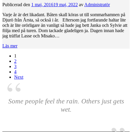
Publicerad den
1 maj, 2016
19 maj, 2022
av
Administratör
Varje år är det likadant. Båten skall köras ut till sommarhamnen på
Djurö från Årsta, så också i år. Eftersom jag fortfarande haltar lite
och är lite orörligare än vanligt så hade jag bett Janka och Sylvie att
följa med på turen. Dom tackade gladeligen ja. Dagen innan hade
jag träffat Lasse och Misako…
Läs mer
1
2
3
4
Next
Some people feel the rain. Others just gets
wet.