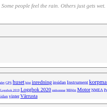
Some people feel the rain. Others just gets wet.
korpma
huset
inredning
insidan
Instrument
ådet
höst
GPS
Loggbok 2020
Motor
NMEA
Miljön
Pe
Loggbok 2019
midsommar
Vårrusta
vinter
sidan