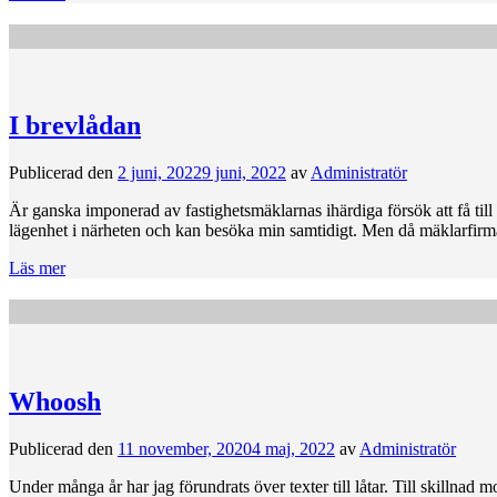
I brevlådan
Publicerad den
2 juni, 2022
9 juni, 2022
av
Administratör
Är ganska imponerad av fastighetsmäklarnas ihärdiga försök att få til
lägenhet i närheten och kan besöka min samtidigt. Men då mäklarfirma
Läs mer
Whoosh
Publicerad den
11 november, 2020
4 maj, 2022
av
Administratör
Under många år har jag förundrats över texter till låtar. Till skillnad m