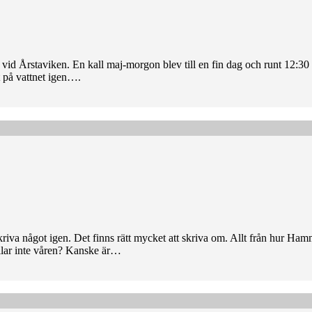
lan vid Årstaviken. En kall maj-morgon blev till en fin dag och runt 12:
t på vattnet igen….
kriva något igen. Det finns rätt mycket att skriva om. Allt från hur Ham
illar inte våren? Kanske är…