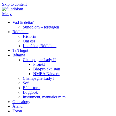
Skip to content
Meny
Vad är detta?
Sundblom – företagen
Rödlöken
Historia
Om oss
Lite fakta, Rödlöken
Ta’t lugnt
Båtarna
Champagne Lady II
Projekt
Båt-projektlistan
NMEA Nätverk
Champagne Lady I
Sofi
Båthistoria
Loggbok
Instrument, manualer m.m.
Genealogy
Åland
Foton