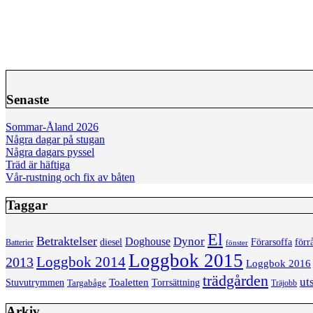
Senaste
Sommar-Åland 2026
Några dagar på stugan
Några dagars pyssel
Träd är häftiga
Vår-rustning och fix av båten
Taggar
El
Betraktelser
Dynor
Doghouse
diesel
förr
Förarsoffa
Batterier
fönster
Loggbok 2015
Loggbok 2014
2013
Loggbok 2016
trädgården
ut
Toaletten
Torrsättning
Stuvutrymmen
Targabåge
Träjobb
Arkiv