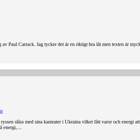
aul Carrack. Jag tycker det är en riktigt bra låt men texten är mycket b
ör
 ryssen slåss med sina kamrater i Ukraina vilket fått varor och energi at
 på energi,…