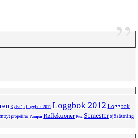
Loggbok 2012
ren
Loggbok
Kylskåp
Loggbok 2011
Semester
Reflektioner
sjösättning
ntryt
propellrar
Pumpar
Resa