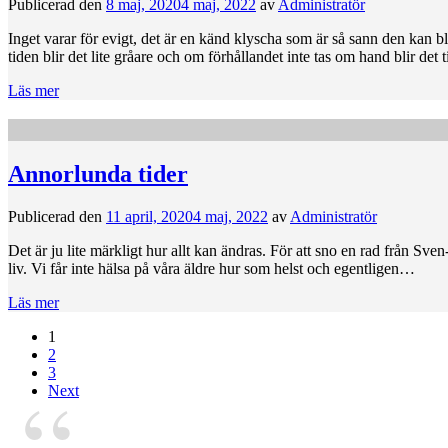
Publicerad den
8 maj, 2020
4 maj, 2022
av
Administratör
Inget varar för evigt, det är en känd klyscha som är så sann den kan bl
tiden blir det lite gråare och om förhållandet inte tas om hand blir det t
Läs mer
Annorlunda tider
Publicerad den
11 april, 2020
4 maj, 2022
av
Administratör
Det är ju lite märkligt hur allt kan ändras. För att sno en rad från Sven
liv. Vi får inte hälsa på våra äldre hur som helst och egentligen…
Läs mer
1
2
3
Next