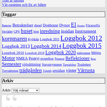
Träd är häftiga
Vår-rustning och fix av båten
Taggar
El
Betraktelser
Dynor
Doghouse
diesel
Förarsoffa
Batterier
fönster
huset
inredning
insidan
Instrument
förrådet
höst
GPS
Loggbok 2012
korpmaren
Kylskåp
Loggbok 2011
Loggbok 2015
Loggbok 2014
Loggbok 2013
Loggbok 2020
Loggbok 2016
Miljön
Loggbok 2019
midsommar
Motor
Reflektioner
NMEA
Pentryt
propellrar
Pumpar
Resa
Semester
sjösättning
Toaletten
Stuvutrymmen
Targabåge
trädgården
Vårrusta
vinter
utsidan
Torrsättning
Träjobb
Arkiv
Arkiv