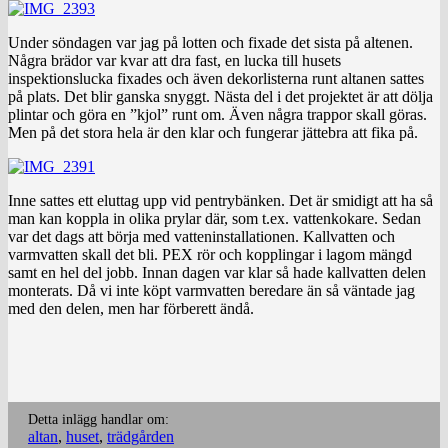
Under söndagen var jag på lotten och fixade det sista på altenen.
Några brädor var kvar att dra fast, en lucka till husets
inspektionslucka fixades och även dekorlisterna runt altanen sattes
på plats. Det blir ganska snyggt. Nästa del i det projektet är att dölja
plintar och göra en ”kjol” runt om. Även några trappor skall göras.
Men på det stora hela är den klar och fungerar jättebra att fika på.
Inne sattes ett eluttag upp vid pentrybänken. Det är smidigt att ha så
man kan koppla in olika prylar där, som t.ex. vattenkokare. Sedan
var det dags att börja med vatteninstallationen. Kallvatten och
varmvatten skall det bli. PEX rör och kopplingar i lagom mängd
samt en hel del jobb. Innan dagen var klar så hade kallvatten delen
monterats. Då vi inte köpt varmvatten beredare än så väntade jag
med den delen, men har förberett ändå.
Detta inlägg handlar om:
altan
,
huset
,
trädgården