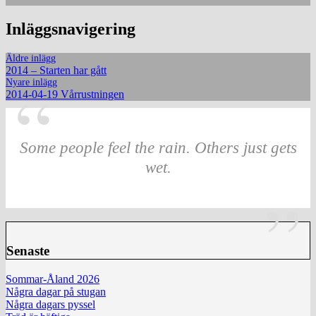
Inläggsnavigering
Äldre inlägg
2014 – Starten har gått
Nyare inlägg
2014-04-19 Vårrustningen
Some people feel the rain. Others just gets
wet.
Senaste
Sommar-Åland 2026
Några dagar på stugan
Några dagars pyssel