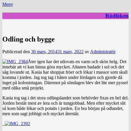
Meny
Rödlöken
Odling och bygge
Publicerad den
30 mars, 2014
31 mars, 2022
av
Administratör
Åter igen har det utlovats en varm och skön helg. Det
innebär att vi kan hinna göra mycket. Altanen badade i sol och det
såg lovande ut. Kasia har shoppat fröer och lökar i massor som skall
komma i jorden. Jag tog tag i båten under lördagen och gjorde då
inget på kolonistugan. Däremot på söndagen blev det lite mer pyssel
med olika små projekt.
Kasia tog tag i det stora odlingslandet som behövder fixas en hel del.
Jorden består mest av lera och är tungjobbad. Men efter mycket slit
så kom både lökar och potatis i jorden. En bra början på odlandet,
men som sagt jobbigt och mycket återstår.