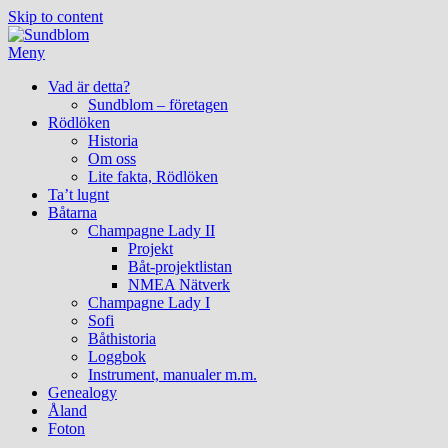
Skip to content
Meny
Vad är detta?
Sundblom – företagen
Rödlöken
Historia
Om oss
Lite fakta, Rödlöken
Ta’t lugnt
Båtarna
Champagne Lady II
Projekt
Båt-projektlistan
NMEA Nätverk
Champagne Lady I
Sofi
Båthistoria
Loggbok
Instrument, manualer m.m.
Genealogy
Åland
Foton