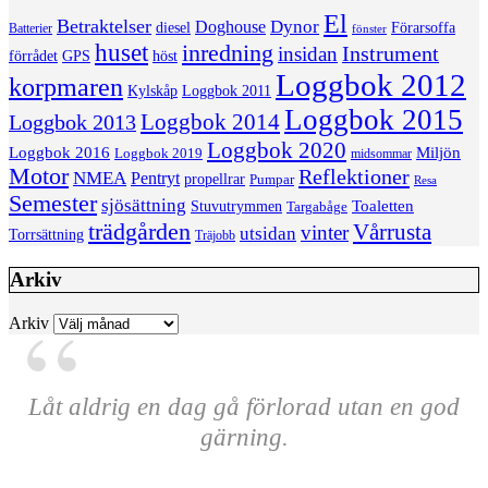
El
Betraktelser
Dynor
Doghouse
diesel
Förarsoffa
Batterier
fönster
huset
inredning
insidan
Instrument
förrådet
höst
GPS
Loggbok 2012
korpmaren
Kylskåp
Loggbok 2011
Loggbok 2015
Loggbok 2014
Loggbok 2013
Loggbok 2020
Loggbok 2016
Miljön
Loggbok 2019
midsommar
Motor
Reflektioner
NMEA
Pentryt
propellrar
Pumpar
Resa
Semester
sjösättning
Toaletten
Stuvutrymmen
Targabåge
trädgården
Vårrusta
vinter
utsidan
Torrsättning
Träjobb
Arkiv
Arkiv
Låt aldrig en dag gå förlorad utan en god
gärning.