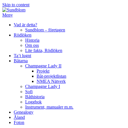
Skip to content
Meny
Vad är detta?
Sundblom – företagen
Rödlöken
Historia
Om oss
Lite fakta, Rödlöken
Ta’t lugnt
Båtarna
Champagne Lady II
Projekt
Båt-projektlistan
NMEA Nätverk
Champagne Lady I
Sofi
Båthistoria
Loggbok
Instrument, manualer m.m.
Genealogy
Åland
Foton