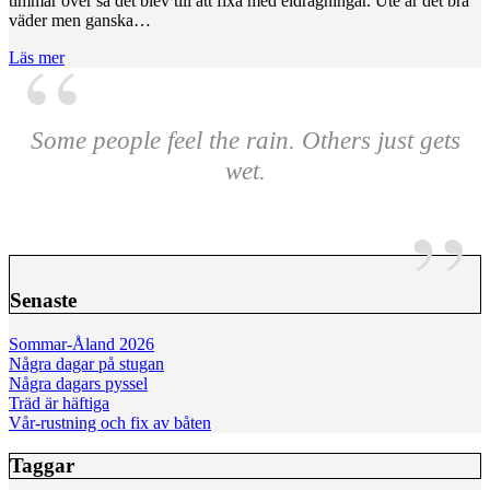
timmar över så det blev till att fixa med eldragningar. Ute är det bra
väder men ganska…
Läs mer
Some people feel the rain. Others just gets
wet.
Senaste
Sommar-Åland 2026
Några dagar på stugan
Några dagars pyssel
Träd är häftiga
Vår-rustning och fix av båten
Taggar