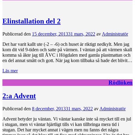
Elinstallation del 2
Publicerad den
15 december, 2013
31 mars, 2022
av
Administratör
Det har varit kallt ute (-2 – -6) och huset är riktigt nedkylt. Men jag
kom dit vid 9-tiden och satte på värmen. I väntan på att värmen skall
komma så åkte jag till ÅVC i Högdalen med gamla plastmattan och
en del annat smått och gott. När jag kom tillbaka så hade det blivit…
Läs mer
Rödlöken
2:a Advent
Publicerad den
8 december, 2013
31 mars, 2022
av
Administratör
Advent betyder ju väntan. Vi väntar kanske inte så mycket till en jul
i stugan, men vi väntar hjärtligt tills vi kan tillbringa mera tid i
stugan. Det har mycket annat i vägen men nu fanns det några