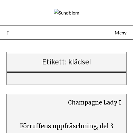
Skip
to
content
Meny
Etikett:
klädsel
Champagne Lady I
Förruffens uppfräschning, del 3