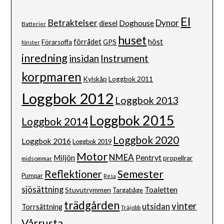
El
Betraktelser
Dynor
Doghouse
diesel
Batterier
huset
förrådet
höst
Förarsoffa
GPS
fönster
inredning
insidan
Instrument
korpmaren
Kylskåp
Loggbok 2011
Loggbok 2012
Loggbok 2013
Loggbok 2015
Loggbok 2014
Loggbok 2020
Loggbok 2016
Loggbok 2019
Motor
NMEA
Pentryt
Miljön
propellrar
midsommar
Semester
Reflektioner
Pumpar
Resa
sjösättning
Toaletten
Stuvutrymmen
Targabåge
trädgården
vinter
utsidan
Torrsättning
Träjobb
Vårrusta