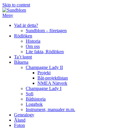
Skip to content
Meny
Vad är detta?
Sundblom – företagen
Rödlöken
Historia
Om oss
Lite fakta, Rödlöken
Ta’t lugnt
Båtarna
Champagne Lady II
Projekt
Båt-projektlistan
NMEA Nätverk
Champagne Lady I
Sofi
Båthistoria
Loggbok
Instrument, manualer m.m.
Genealogy
Åland
Foton