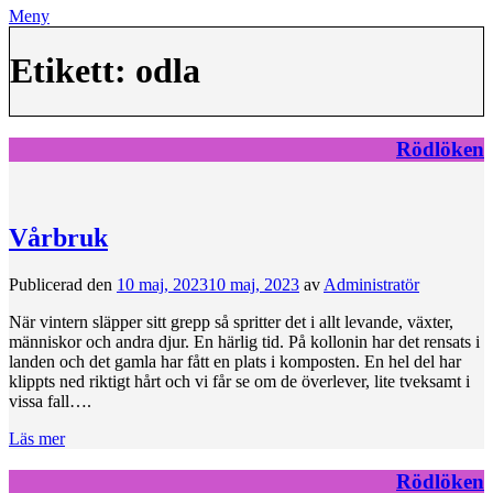
Meny
Etikett:
odla
Rödlöken
Vårbruk
Publicerad den
10 maj, 2023
10 maj, 2023
av
Administratör
När vintern släpper sitt grepp så spritter det i allt levande, växter,
människor och andra djur. En härlig tid. På kollonin har det rensats i
landen och det gamla har fått en plats i komposten. En hel del har
klippts ned riktigt hårt och vi får se om de överlever, lite tveksamt i
vissa fall….
Läs mer
Rödlöken