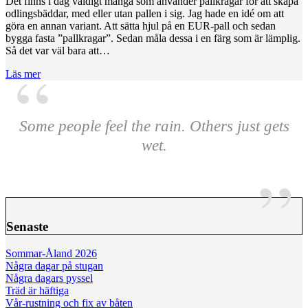
Det finns i dag väldigt många som använder pallkragar för att skapa
odlingsbäddar, med eller utan pallen i sig. Jag hade en idé om att
göra en annan variant. Att sätta hjul på en EUR-pall och sedan
bygga fasta ”pallkragar”. Sedan måla dessa i en färg som är lämplig.
Så det var väl bara att…
Läs mer
Some people feel the rain. Others just gets
wet.
Senaste
Sommar-Åland 2026
Några dagar på stugan
Några dagars pyssel
Träd är häftiga
Vår-rustning och fix av båten