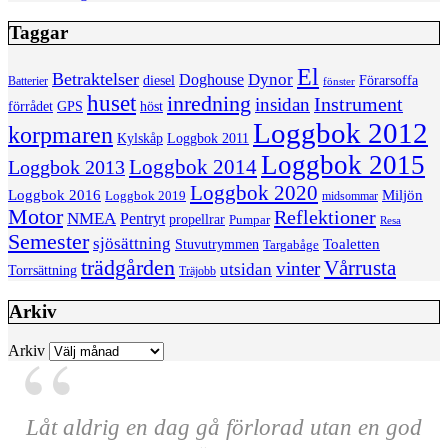
Taggar
El
Betraktelser
Dynor
Doghouse
diesel
Förarsoffa
Batterier
fönster
huset
inredning
insidan
Instrument
förrådet
höst
GPS
Loggbok 2012
korpmaren
Kylskåp
Loggbok 2011
Loggbok 2015
Loggbok 2014
Loggbok 2013
Loggbok 2020
Loggbok 2016
Miljön
Loggbok 2019
midsommar
Motor
Reflektioner
NMEA
Pentryt
propellrar
Pumpar
Resa
Semester
sjösättning
Toaletten
Stuvutrymmen
Targabåge
trädgården
Vårrusta
vinter
utsidan
Torrsättning
Träjobb
Arkiv
Arkiv
Låt aldrig en dag gå förlorad utan en god