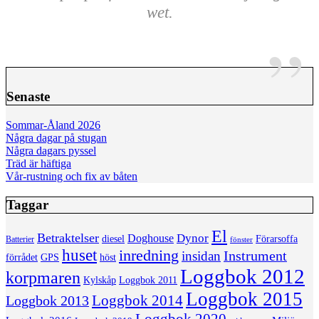
wet.
Senaste
Sommar-Åland 2026
Några dagar på stugan
Några dagars pyssel
Träd är häftiga
Vår-rustning och fix av båten
Taggar
El
Betraktelser
Dynor
Doghouse
diesel
Förarsoffa
Batterier
fönster
huset
inredning
insidan
Instrument
förrådet
höst
GPS
Loggbok 2012
korpmaren
Kylskåp
Loggbok 2011
Loggbok 2015
Loggbok 2014
Loggbok 2013
Loggbok 2020