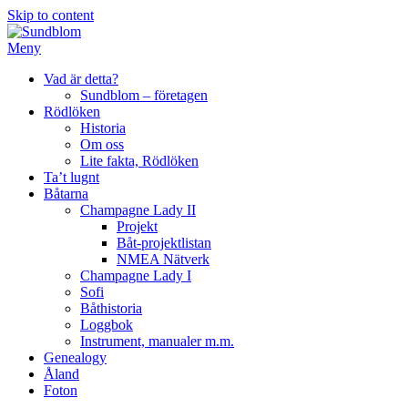
Skip to content
Meny
Vad är detta?
Sundblom – företagen
Rödlöken
Historia
Om oss
Lite fakta, Rödlöken
Ta’t lugnt
Båtarna
Champagne Lady II
Projekt
Båt-projektlistan
NMEA Nätverk
Champagne Lady I
Sofi
Båthistoria
Loggbok
Instrument, manualer m.m.
Genealogy
Åland
Foton