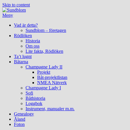
Skip to content
Meny
Vad är detta?
Sundblom – företagen
Rödlöken
Historia
Om oss
Lite fakta, Rödlöken
Ta’t lugnt
Båtarna
Champagne Lady II
Projekt
Båt-projektlistan
NMEA Nätverk
Champagne Lady I
Sofi
Båthistoria
Loggbok
Instrument, manualer m.m.
Genealogy
Åland
Foton