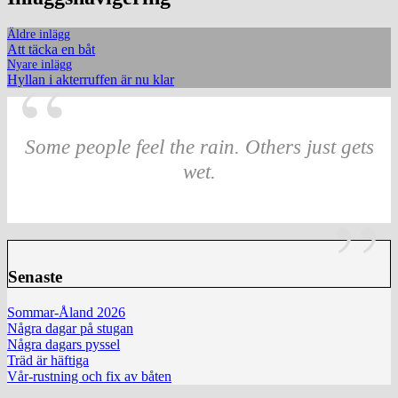
Äldre inlägg
Att täcka en båt
Nyare inlägg
Hyllan i akterruffen är nu klar
Some people feel the rain. Others just gets
wet.
Senaste
Sommar-Åland 2026
Några dagar på stugan
Några dagars pyssel
Träd är häftiga
Vår-rustning och fix av båten