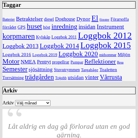
Taggar
El
Betraktelser
Dynor
Doghouse
diesel
Förarsoffa
Batterier
fönster
huset
inredning
insidan
Instrument
förrådet
höst
GPS
Loggbok 2012
korpmaren
Kylskåp
Loggbok 2011
Loggbok 2015
Loggbok 2014
Loggbok 2013
Loggbok 2020
Loggbok 2016
Miljön
Loggbok 2019
midsommar
Motor
Reflektioner
NMEA
Pentryt
propellrar
Pumpar
Resa
Semester
sjösättning
Toaletten
Stuvutrymmen
Targabåge
trädgården
Vårrusta
vinter
utsidan
Torrsättning
Träjobb
Arkiv
Arkiv
Låt aldrig en dag gå förlorad utan en god
gärning.