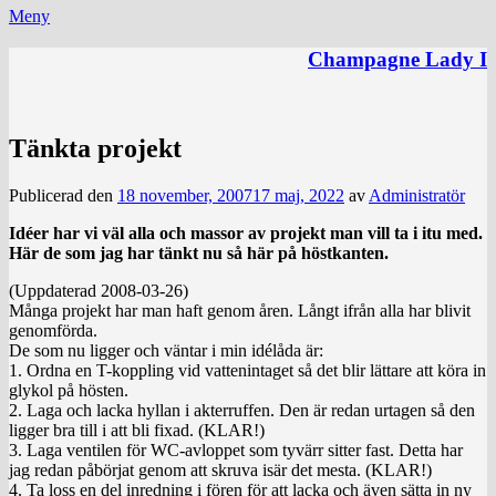
Meny
Champagne Lady I
Tänkta projekt
Publicerad den
18 november, 2007
17 maj, 2022
av
Administratör
Idéer har vi väl alla och massor av projekt man vill ta i itu med.
Här de som jag har tänkt nu så här på höstkanten.
(Uppdaterad 2008-03-26)
Många projekt har man haft genom åren. Långt ifrån alla har blivit
genomförda.
De som nu ligger och väntar i min idélåda är:
1. Ordna en T-koppling vid vattenintaget så det blir lättare att köra in
glykol på hösten.
2. Laga och lacka hyllan i akterruffen. Den är redan urtagen så den
ligger bra till i att bli fixad. (KLAR!)
3. Laga ventilen för WC-avloppet som tyvärr sitter fast. Detta har
jag redan påbörjat genom att skruva isär det mesta. (KLAR!)
4. Ta loss en del inredning i fören för att lacka och även sätta in ny