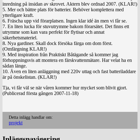
inredning på insidan av skrovet. Aktern blev ordnad 2007. (KLAR!)
5. Mer och bättre plats för batterier. Behöver komplettera med
ytterligare kraft.
6. Fräscha upp vid förarplatsen. Ingen klar idé än men vi får se.
7. En liten lucka för stuvutrymme bakom förarsätet. Det finns ett
utrymme som kan vara perfekt för flytisar och annat
säkerhetsmateriel.
8. Nya gardiner. Skall dock försöka färga om dom först.
(Omfärgning KLAR!)
9. Med inspiration från Praktiskt Båtägande så kommer jag
förhoppningsvis att montera en färskvattenmätare. Har velat ha en
sådan länge.
10. Även en liten anläggning med 220v uttag och fast batteriladdare
är på önskelistan. (KLAR!)
Tja, vi får väl se när våren kommer hur mycket som blivit gjort.
(Publicerad första gången 2007-11-18)
Detta inlägg handlar om:
projekt
Inläggsnavigering