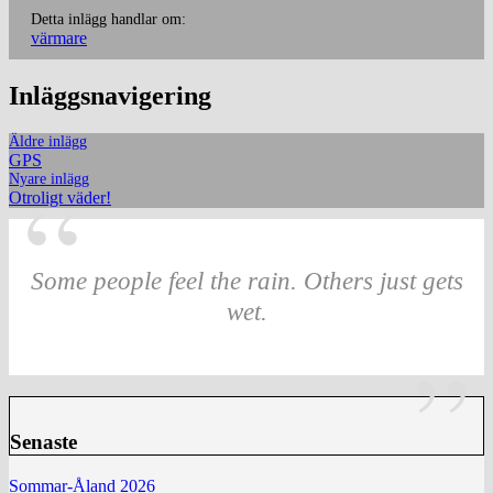
Detta inlägg handlar om:
värmare
Inläggsnavigering
Äldre inlägg
GPS
Nyare inlägg
Otroligt väder!
Some people feel the rain. Others just gets
wet.
Senaste
Sommar-Åland 2026