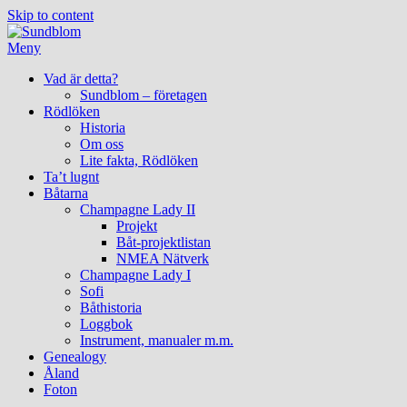
Skip to content
Meny
Vad är detta?
Sundblom – företagen
Rödlöken
Historia
Om oss
Lite fakta, Rödlöken
Ta’t lugnt
Båtarna
Champagne Lady II
Projekt
Båt-projektlistan
NMEA Nätverk
Champagne Lady I
Sofi
Båthistoria
Loggbok
Instrument, manualer m.m.
Genealogy
Åland
Foton