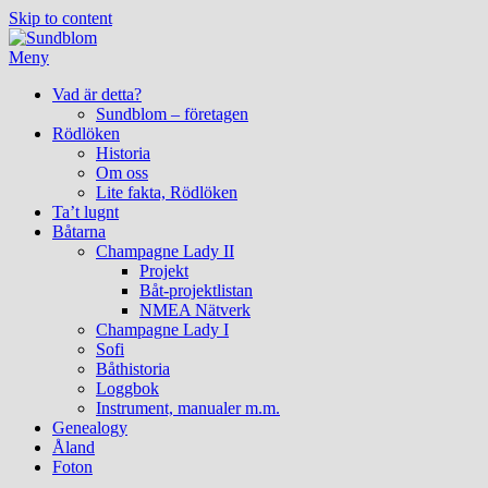
Skip to content
Meny
Vad är detta?
Sundblom – företagen
Rödlöken
Historia
Om oss
Lite fakta, Rödlöken
Ta’t lugnt
Båtarna
Champagne Lady II
Projekt
Båt-projektlistan
NMEA Nätverk
Champagne Lady I
Sofi
Båthistoria
Loggbok
Instrument, manualer m.m.
Genealogy
Åland
Foton