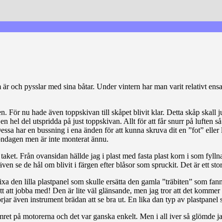
om är och pysslar med sina båtar. Under vintern har man varit relativt 
. För nu hade även toppskivan till skåpet blivit klar. Detta skåp skall ju 
 hel del utspridda på just toppskivan. Allt för att får snurr på luften så 
sa har en bussning i ena änden för att kunna skruva dit en ”fot” eller
söndagen men är inte monterat ännu.
 taket. Från ovansidan hällde jag i plast med fasta plast korn i som fyl
även se de hål om blivit i färgen efter blåsor som spruckit. Det är ett s
xa den lilla plastpanel som skulle ersätta den gamla ”träbiten” som fan
tt att jobba med! Den är lite väl glänsande, men jag tror att det kommer at
r även instrument brädan att se bra ut. En lika dan typ av plastpanel sk
mret på motorerna och det var ganska enkelt. Men i all iver så glömde ja