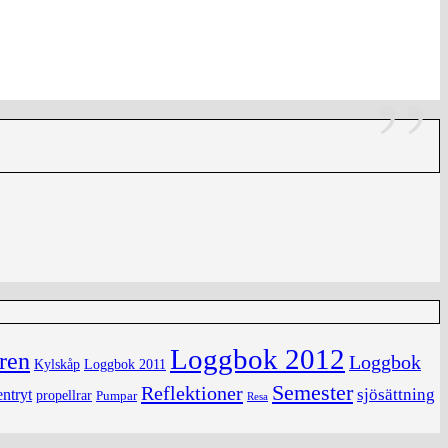
Loggbok 2012
ren
Loggbok
Kylskåp
Loggbok 2011
Semester
Reflektioner
sjösättning
ntryt
propellrar
Pumpar
Resa