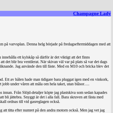
Champagne Lady
ensam på varvsplan. Denna helg började på fredagseftermiddagen med att
innehålla ett kylskåp så därför är det viktigt att det finns
att det blir bra ventilerat. När skivan väl var på plats så var det dags
 liknande. Jag använde den till fäste. Med en M10 och bricka blev det
lnad. Ett av hålen hade man tidigare bara pluggat igen med en vinkork,
tort jobb under våren att måla om hela taket, utan blåsor….
ns innan. Från Slöjd-detaljer köpte jag plastskiva som sedan kapades
t bli jättebra. Snyggt är det i alla fall. Bara skruven att fästa med
all ordnas till vid gasreglagen också.
g att titta efter numret på den andra motorn också. Men jag vet jag