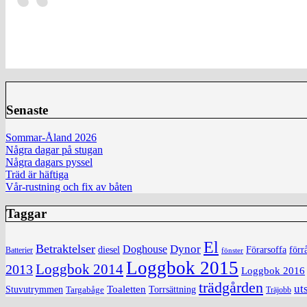
Senaste
Sommar-Åland 2026
Några dagar på stugan
Några dagars pyssel
Träd är häftiga
Vår-rustning och fix av båten
Taggar
El
Betraktelser
Dynor
Doghouse
diesel
förr
Förarsoffa
Batterier
fönster
Loggbok 2015
Loggbok 2014
2013
Loggbok 2016
trädgården
ut
Toaletten
Torrsättning
Stuvutrymmen
Targabåge
Träjobb