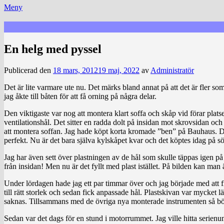
Meny
En helg med pyssel
Publicerad den
18 mars, 2012
19 maj, 2022
av
Administratör
Det är lite varmare ute nu. Det märks bland annat på att det är fler s
jag åkte till båten för att få orning på några delar.
Den viktigaste var nog att montera klart soffa och skåp vid förar platsen
ventilationshål. Det sitter en radda dolt på insidan mot skrovsidan och en
att montera soffan. Jag hade köpt korta kromade ”ben” på Bauhaus. Des
perfekt. Nu är det bara själva kylskåpet kvar och det köptes idag på 
Jag har även sett över plastningen av de hål som skulle täppas igen på
från insidan! Men nu är det fyllt med plast istället. På bilden kan man 
Under lördagen hade jag ett par timmar över och jag började med att fi
till rätt storlek och sedan fick anpassade hål. Plastskivan var mycket lä
saknas. Tillsammans med de övriga nya monterade instrumenten så börja
Sedan var det dags för en stund i motorrummet. Jag ville hitta serienu