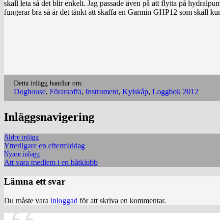
skall leta så det blir enkelt. Jag passade även på att flytta på hydralp
fungerar bra så är det tänkt att skaffa en Garmin GHP12 som skall kunn
Detta inlägg handlar om:
Doghouse
,
Förarsoffa
,
Instrument
,
Kylskåp
,
Loggbok 2012
Inläggsnavigering
Äldre inlägg
Ytterligare en eftermiddag
Nyare inlägg
Att vara medlem i en båtklubb
Lämna ett svar
Du måste vara
inloggad
för att skriva en kommentar.