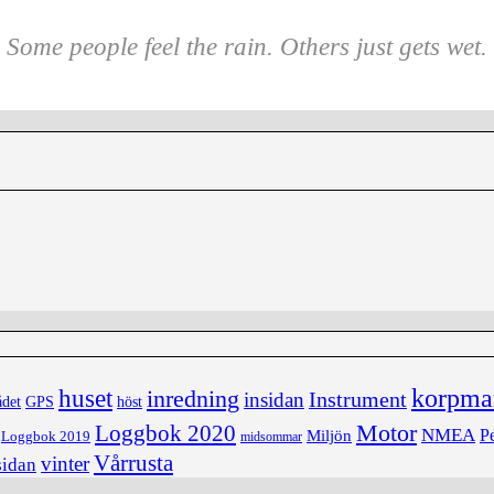
Some people feel the rain. Others just gets wet.
korpma
huset
inredning
insidan
Instrument
ådet
höst
GPS
Loggbok 2020
Motor
NMEA
Miljön
Pe
Loggbok 2019
midsommar
Vårrusta
vinter
sidan