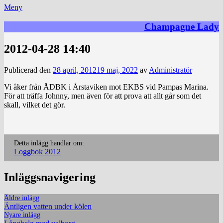
Meny
Champagne Lady
2012-04-28 14:40
Publicerad den
28 april, 2012
19 maj, 2022
av
Administratör
Vi åker från ÅDBK i Årstaviken mot EKBS vid Pampas Marina.
För att träffa Johnny, men även för att prova att allt går som det
skall, vilket det gör.
Detta inlägg handlar om:
Loggbok 2012
Inläggsnavigering
Äldre inlägg
Äntligen vatten under kölen
Nyare inlägg