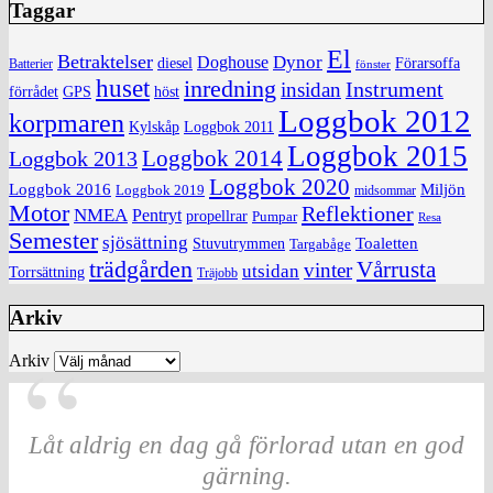
Taggar
El
Betraktelser
Dynor
Doghouse
diesel
Förarsoffa
Batterier
fönster
huset
inredning
insidan
Instrument
förrådet
höst
GPS
Loggbok 2012
korpmaren
Kylskåp
Loggbok 2011
Loggbok 2015
Loggbok 2014
Loggbok 2013
Loggbok 2020
Loggbok 2016
Miljön
Loggbok 2019
midsommar
Motor
Reflektioner
NMEA
Pentryt
propellrar
Pumpar
Resa
Semester
sjösättning
Toaletten
Stuvutrymmen
Targabåge
trädgården
Vårrusta
vinter
utsidan
Torrsättning
Träjobb
Arkiv
Arkiv
Låt aldrig en dag gå förlorad utan en god
gärning.