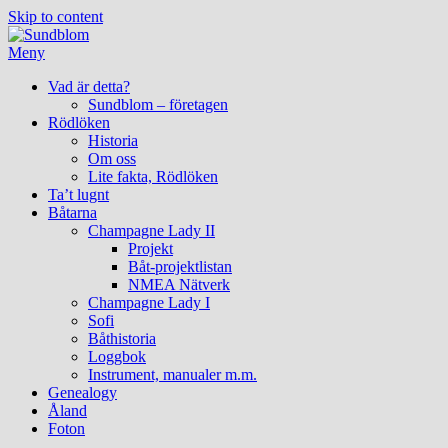
Skip to content
Meny
Vad är detta?
Sundblom – företagen
Rödlöken
Historia
Om oss
Lite fakta, Rödlöken
Ta’t lugnt
Båtarna
Champagne Lady II
Projekt
Båt-projektlistan
NMEA Nätverk
Champagne Lady I
Sofi
Båthistoria
Loggbok
Instrument, manualer m.m.
Genealogy
Åland
Foton