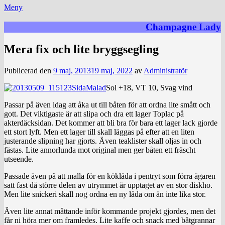
Meny
Champagne Lady
Mera fix och lite bryggsegling
Publicerad den
9 maj, 2013
19 maj, 2022
av
Administratör
Sol +18, VT 10, Svag vind
Passar på även idag att åka ut till båten för att ordna lite smått och
gott. Det viktigaste är att slipa och dra ett lager Toplac på
akterdäcksidan. Det kommer att bli bra för bara ett lager lack gjorde
ett stort lyft. Men ett lager till skall läggas på efter att en liten
justerande slipning har gjorts. Även teaklister skall oljas in och
fästas. Lite annorlunda mot original men ger båten ett fräscht
utseende.
Passade även på att malla för en köklåda i pentryt som förra ägaren
satt fast då större delen av utrymmet är upptaget av en stor diskho.
Men lite snickeri skall nog ordna en ny låda om än inte lika stor.
Även lite annat måttande inför kommande projekt gjordes, men det
får ni höra mer om framledes. Lite kaffe och snack med båtgrannar