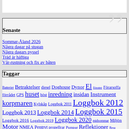
Senaste
Sommar-Åland 2026
Några dagar på stugan
Några dagars pyssel
Träd är häftiga
Vår-rustning och fix av båten
Taggar
El
Betraktelser
Dynor
Doghouse
diesel
Förarsoffa
Batterier
fönster
huset
inredning
insidan
Instrument
förrådet
höst
GPS
Loggbok 2012
korpmaren
Kylskåp
Loggbok 2011
Loggbok 2015
Loggbok 2014
Loggbok 2013
Loggbok 2020
Loggbok 2016
Miljön
Loggbok 2019
midsommar
Motor
Reflektioner
NMEA
Pentryt
propellrar
Pumpar
Resa