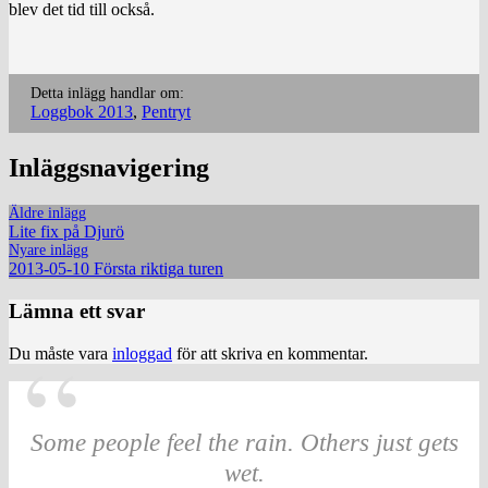
blev det tid till också.
Detta inlägg handlar om:
Loggbok 2013
,
Pentryt
Inläggsnavigering
Äldre inlägg
Lite fix på Djurö
Nyare inlägg
2013-05-10 Första riktiga turen
Lämna ett svar
Du måste vara
inloggad
för att skriva en kommentar.
Some people feel the rain. Others just gets
wet.