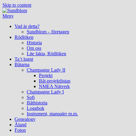
Skip to content
Meny
Vad är detta?
Sundblom – företagen
Rödlöken
Historia
Om oss
Lite fakta, Rödlöken
Ta’t lugnt
Båtarna
Champagne Lady II
Projekt
Båt-projektlistan
NMEA Nätverk
Champagne Lady I
Sofi
Båthistoria
Loggbok
Instrument, manualer m.m.
Genealogy
Åland
Foton