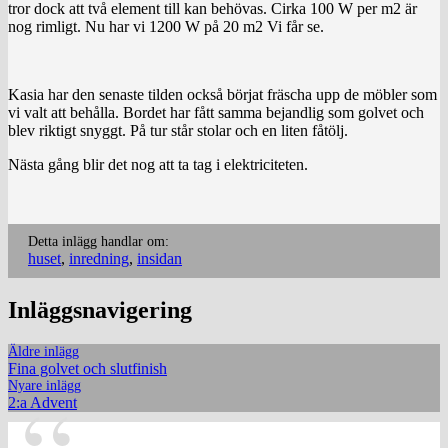
tror dock att två element till kan behövas. Cirka 100 W per m2 är
nog rimligt. Nu har vi 1200 W på 20 m2 Vi får se.
Kasia har den senaste tilden också börjat fräscha upp de möbler som
vi valt att behålla. Bordet har fått samma bejandlig som golvet och
blev riktigt snyggt. På tur står stolar och en liten fåtölj.
Nästa gång blir det nog att ta tag i elektriciteten.
Detta inlägg handlar om:
huset
,
inredning
,
insidan
Inläggsnavigering
Äldre inlägg
Fina golvet och slutfinish
Nyare inlägg
2:a Advent