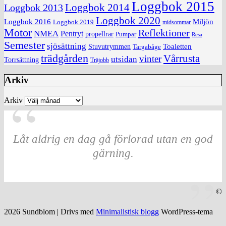
Loggbok 2015
Loggbok 2014
Loggbok 2013
Loggbok 2020
Loggbok 2016
Miljön
Loggbok 2019
midsommar
Motor
Reflektioner
NMEA
Pentryt
propellrar
Pumpar
Resa
Semester
sjösättning
Toaletten
Stuvutrymmen
Targabåge
trädgården
Vårrusta
vinter
utsidan
Torrsättning
Träjobb
Arkiv
Arkiv
Låt aldrig en dag gå förlorad utan en god
gärning.
©
2026 Sundblom
| Drivs med
Minimalistisk blogg
WordPress-tema