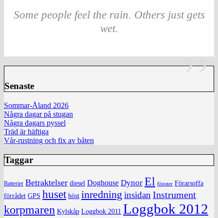
Some people feel the rain. Others just gets
wet.
Senaste
Sommar-Åland 2026
Några dagar på stugan
Några dagars pyssel
Träd är häftiga
Vår-rustning och fix av båten
Taggar
El
Betraktelser
Dynor
Doghouse
diesel
Förarsoffa
Batterier
fönster
huset
inredning
insidan
Instrument
förrådet
höst
GPS
Loggbok 2012
korpmaren
Kylskåp
Loggbok 2011