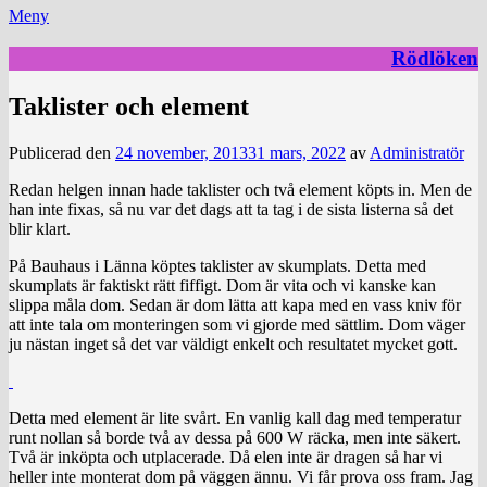
Meny
Rödlöken
Taklister och element
Publicerad den
24 november, 2013
31 mars, 2022
av
Administratör
Redan helgen innan hade taklister och två element köpts in. Men de
han inte fixas, så nu var det dags att ta tag i de sista listerna så det
blir klart.
På Bauhaus i Länna köptes taklister av skumplats. Detta med
skumplats är faktiskt rätt fiffigt. Dom är vita och vi kanske kan
slippa måla dom. Sedan är dom lätta att kapa med en vass kniv för
att inte tala om monteringen som vi gjorde med sättlim. Dom väger
ju nästan inget så det var väldigt enkelt och resultatet mycket gott.
Detta med element är lite svårt. En vanlig kall dag med temperatur
runt nollan så borde två av dessa på 600 W räcka, men inte säkert.
Två är inköpta och utplacerade. Då elen inte är dragen så har vi
heller inte monterat dom på väggen ännu. Vi får prova oss fram. Jag