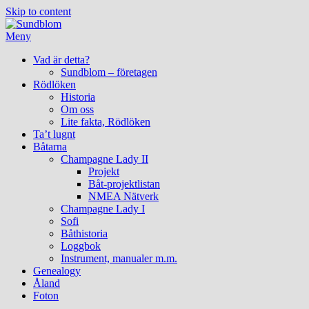
Skip to content
Meny
Vad är detta?
Sundblom – företagen
Rödlöken
Historia
Om oss
Lite fakta, Rödlöken
Ta’t lugnt
Båtarna
Champagne Lady II
Projekt
Båt-projektlistan
NMEA Nätverk
Champagne Lady I
Sofi
Båthistoria
Loggbok
Instrument, manualer m.m.
Genealogy
Åland
Foton