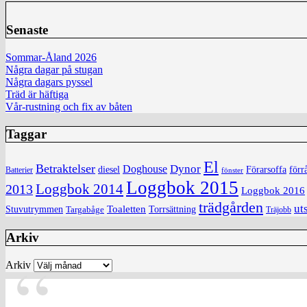
Senaste
Sommar-Åland 2026
Några dagar på stugan
Några dagars pyssel
Träd är häftiga
Vår-rustning och fix av båten
Taggar
El
Betraktelser
Dynor
Doghouse
diesel
förr
Förarsoffa
Batterier
fönster
Loggbok 2015
Loggbok 2014
2013
Loggbok 2016
trädgården
ut
Toaletten
Torrsättning
Stuvutrymmen
Targabåge
Träjobb
Arkiv
Arkiv