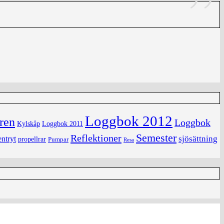
Loggbok 2012
ren
Loggbok
Kylskåp
Loggbok 2011
Semester
Reflektioner
sjösättning
ntryt
propellrar
Pumpar
Resa