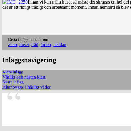
Innan vi kan måla huset så måste det skrapas en hel del p
det är ett riktigt tråkigt och arbetsamt moment. Innan hemfärd så blev d
Detta inlägg handlar om:
altan
,
huset
,
trädgården
,
utsidan
Inläggsnavigering
Äldre inlägg
Vårlikt och nästan klart
Nyare inlägg
Altanbygge i härligt väder