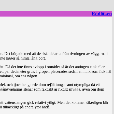
Rödlöken
. Det började med att de sista delarna från rivningen av väggarna i
te ligger så himla lång bort.
ätt. Då det inte finns avlopp i området så är det antingen tank eller
 ett par decimeter grus. I gropen placerades sedan en hink som fick hål
n minimal, om ens någon.
torlek och tjockhet gjorde dom rejält tunga samt otympliga då ett
m gångvägarnas stenar som faktiskt är riktigt snygga, även om dom
tt vattenslangen gick relativt ytligt. Men det kommer säkerligen blir
 tillräckligt på andra ytor ändå.