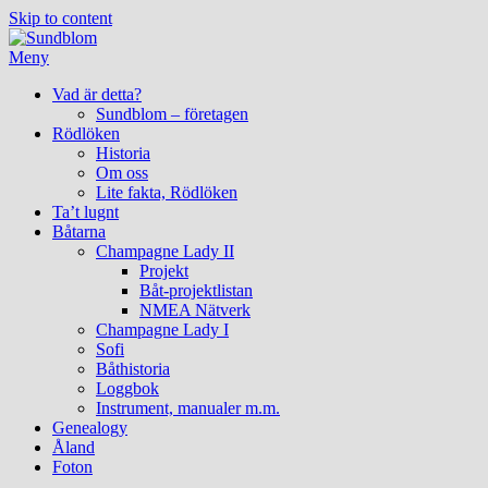
Skip to content
Meny
Vad är detta?
Sundblom – företagen
Rödlöken
Historia
Om oss
Lite fakta, Rödlöken
Ta’t lugnt
Båtarna
Champagne Lady II
Projekt
Båt-projektlistan
NMEA Nätverk
Champagne Lady I
Sofi
Båthistoria
Loggbok
Instrument, manualer m.m.
Genealogy
Åland
Foton