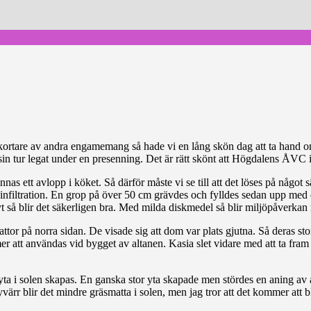
ortare av andra engamemang så hade vi en lång skön dag att ta hand om
sin tur legat under en presenning. Det är rätt skönt att Högdalens ÅVC in
as ett avlopp i köket. Så därför måste vi se till att det löses på något s
 ha infiltration. En grop på över 50 cm grävdes och fylldes sedan upp med
t så blir det säkerligen bra. Med milda diskmedel så blir miljöpåverka
lattor på norra sidan. De visade sig att dom var plats gjutna. Så deras s
er att användas vid bygget av altanen. Kasia slet vidare med att ta fra
yta i solen skapas. En ganska stor yta skapade men stördes en aning av a
rr blir det mindre gräsmatta i solen, men jag tror att det kommer att bli