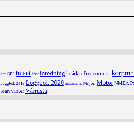
korpma
huset
inredning
insidan
Instrument
ådet
höst
GPS
Loggbok 2020
Motor
NMEA
Miljön
Pe
Loggbok 2019
midsommar
Vårrusta
vinter
sidan