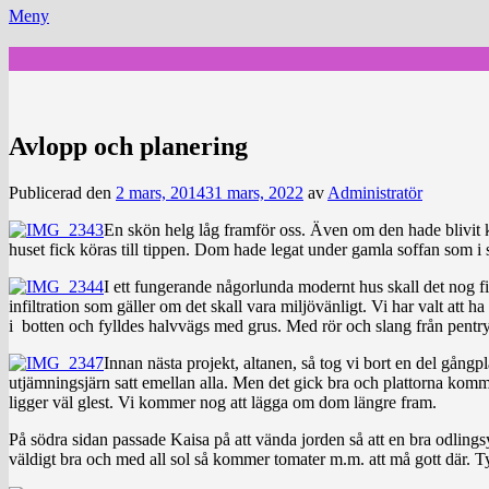
Meny
Avlopp och planering
Publicerad den
2 mars, 2014
31 mars, 2022
av
Administratör
En skön helg låg framför oss. Även om den hade blivit k
huset fick köras till tippen. Dom hade legat under gamla soffan som i 
I ett fungerande någorlunda modernt hus skall det nog finn
infiltration som gäller om det skall vara miljövänligt. Vi har valt att
i botten och fylldes halvvägs med grus. Med rör och slang från pentry
Innan nästa projekt, altanen, så tog vi bort en del gångp
utjämningsjärn satt emellan alla. Men det gick bra och plattorna komm
ligger väl glest. Vi kommer nog att lägga om dom längre fram.
På södra sidan passade Kaisa på att vända jorden så att en bra odlings
väldigt bra och med all sol så kommer tomater m.m. att må gott där. Tyvä