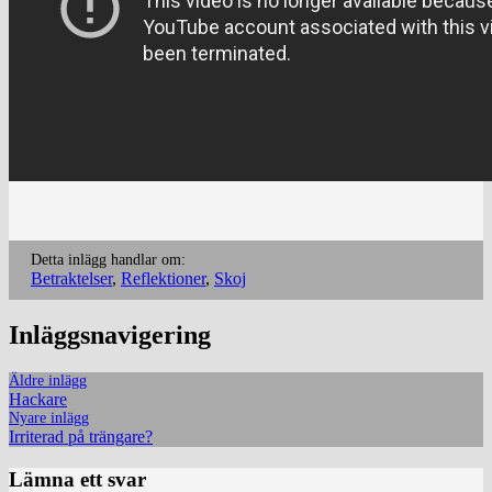
Detta inlägg handlar om:
Betraktelser
,
Reflektioner
,
Skoj
Inläggsnavigering
Äldre inlägg
Hackare
Nyare inlägg
Irriterad på trängare?
Lämna ett svar