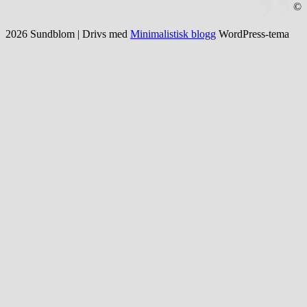
©
2026 Sundblom
| Drivs med
Minimalistisk blogg
WordPress-tema