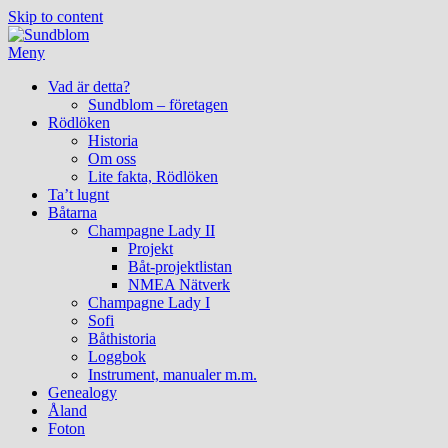
Skip to content
Meny
Vad är detta?
Sundblom – företagen
Rödlöken
Historia
Om oss
Lite fakta, Rödlöken
Ta’t lugnt
Båtarna
Champagne Lady II
Projekt
Båt-projektlistan
NMEA Nätverk
Champagne Lady I
Sofi
Båthistoria
Loggbok
Instrument, manualer m.m.
Genealogy
Åland
Foton