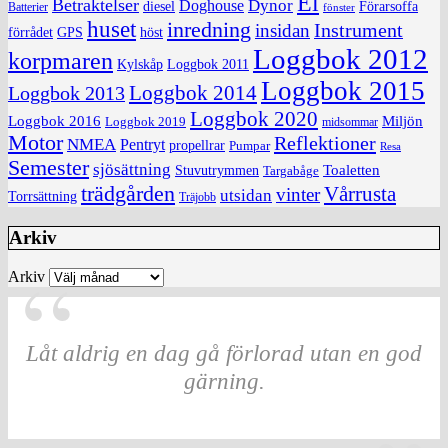
El
Betraktelser
Dynor
Doghouse
diesel
Förarsoffa
Batterier
fönster
huset
inredning
insidan
Instrument
förrådet
höst
GPS
Loggbok 2012
korpmaren
Kylskåp
Loggbok 2011
Loggbok 2015
Loggbok 2014
Loggbok 2013
Loggbok 2020
Loggbok 2016
Miljön
Loggbok 2019
midsommar
Motor
Reflektioner
NMEA
Pentryt
propellrar
Pumpar
Resa
Semester
sjösättning
Toaletten
Stuvutrymmen
Targabåge
trädgården
Vårrusta
vinter
utsidan
Torrsättning
Träjobb
Arkiv
Arkiv
Låt aldrig en dag gå förlorad utan en god
gärning.