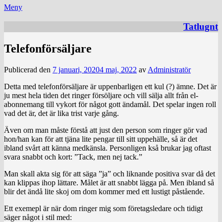
Meny
Tatlugnt
Telefonförsäljare
Publicerad den
7 januari, 2020
4 maj, 2022
av
Administratör
Detta med telefonförsäljare är uppenbarligen ett kul (?) ämne. Det är
ju mest hela tiden det ringer försöljare och vill sälja allt från el-
abonnemang till vykort för något gott ändamål. Det spelar ingen roll
vad det är, det är lika trist varje gång.
Även om man måste förstå att just den person som ringer gör vad
hon/han kan för att tjäna lite pengar till sitt uppehälle, så är det
ibland svårt att känna medkänsla. Personligen kså brukar jag oftast
svara snabbt och kort: ”Tack, men nej tack.”
Man skall akta sig för att säga ”ja” och liknande positiva svar då det
kan klippas ihop lättare. Målet är att snabbt lägga på. Men ibland så
blir det ändå lite skoj om dom kommer med ett lustigt påstående.
Ett exemepl är när dom ringer mig som företagsledare och tidigt
säger något i stil med: