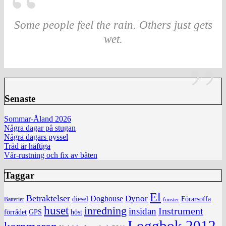
Some people feel the rain. Others just gets
wet.
Senaste
Sommar-Åland 2026
Några dagar på stugan
Några dagars pyssel
Träd är häftiga
Vår-rustning och fix av båten
Taggar
El
Betraktelser
Dynor
Doghouse
diesel
Förarsoffa
Batterier
fönster
huset
inredning
insidan
Instrument
förrådet
höst
GPS
Loggbok 2012