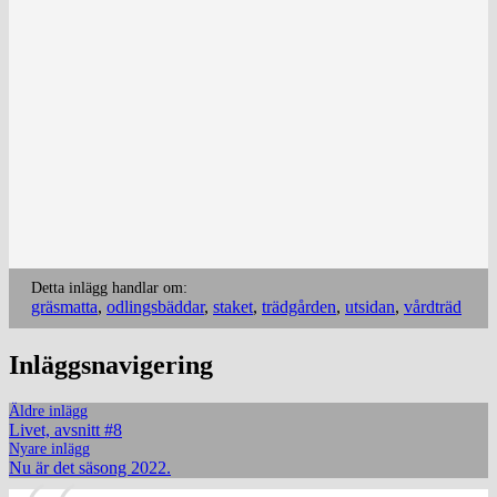
Detta inlägg handlar om:
gräsmatta
,
odlingsbäddar
,
staket
,
trädgården
,
utsidan
,
vårdträd
Inläggsnavigering
Äldre inlägg
Livet, avsnitt #8
Nyare inlägg
Nu är det säsong 2022.