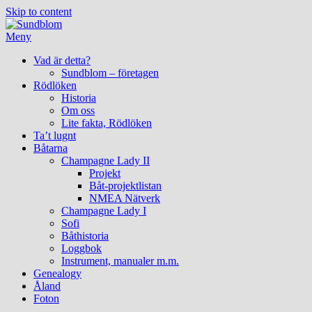
Skip to content
Meny
Vad är detta?
Sundblom – företagen
Rödlöken
Historia
Om oss
Lite fakta, Rödlöken
Ta’t lugnt
Båtarna
Champagne Lady II
Projekt
Båt-projektlistan
NMEA Nätverk
Champagne Lady I
Sofi
Båthistoria
Loggbok
Instrument, manualer m.m.
Genealogy
Åland
Foton