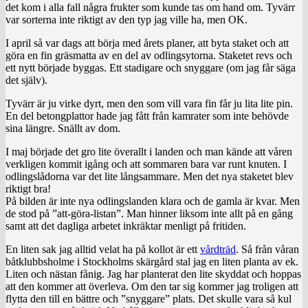
det kom i alla fall några frukter som kunde tas om hand om. Tyvärr
var sorterna inte riktigt av den typ jag ville ha, men OK.
I april så var dags att börja med årets planer, att byta staket och att
göra en fin gräsmatta av en del av odlingsytorna. Staketet revs och
ett nytt började byggas. Ett stadigare och snyggare (om jag får säga
det själv).
Tyvärr är ju virke dyrt, men den som vill vara fin får ju lita lite pin.
En del betongplattor hade jag fått från kamrater som inte behövde
sina längre. Snällt av dom.
I maj började det gro lite överallt i landen och man kände att våren
verkligen kommit igång och att sommaren bara var runt knuten. I
odlingslådorna var det lite långsammare. Men det nya staketet blev
riktigt bra!
På bilden är inte nya odlingslanden klara och de gamla är kvar. Men
de stod på ”att-göra-listan”. Man hinner liksom inte allt på en gång
samt att det dagliga arbetet inkräktar menligt på fritiden.
En liten sak jag alltid velat ha på kollot är ett
vårdträd
. Så från våran
båtklubbsholme i Stockholms skärgård stal jag en liten planta av ek.
Liten och nästan fånig. Jag har planterat den lite skyddat och hoppas
att den kommer att överleva. Om den tar sig kommer jag troligen att
flytta den till en bättre och ”snyggare” plats. Det skulle vara så kul