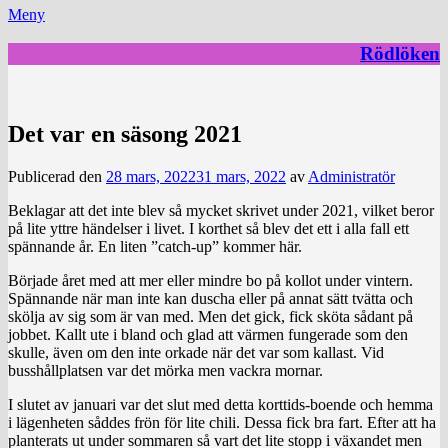
Meny
Rödlöken
Det var en säsong 2021
Publicerad den
28 mars, 2022
31 mars, 2022
av
Administratör
Beklagar att det inte blev så mycket skrivet under 2021, vilket beror
på lite yttre händelser i livet. I korthet så blev det ett i alla fall ett
spännande år. En liten ”catch-up” kommer här.
Började året med att mer eller mindre bo på kollot under vintern.
Spännande när man inte kan duscha eller på annat sätt tvätta och
skölja av sig som är van med. Men det gick, fick sköta sådant på
jobbet. Kallt ute i bland och glad att värmen fungerade som den
skulle, även om den inte orkade när det var som kallast. Vid
busshållplatsen var det mörka men vackra mornar.
I slutet av januari var det slut med detta korttids-boende och hemma
i lägenheten såddes frön för lite chili. Dessa fick bra fart. Efter att ha
planterats ut under sommaren så vart det lite stopp i växandet men