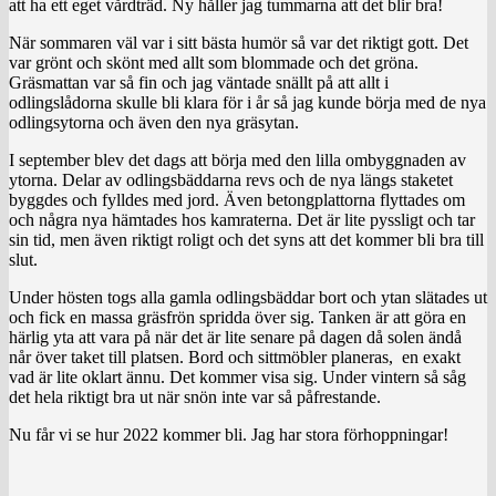
att ha ett eget vårdträd. Ny håller jag tummarna att det blir bra!
När sommaren väl var i sitt bästa humör så var det riktigt gott. Det
var grönt och skönt med allt som blommade och det gröna.
Gräsmattan var så fin och jag väntade snällt på att allt i
odlingslådorna skulle bli klara för i år så jag kunde börja med de nya
odlingsytorna och även den nya gräsytan.
I september blev det dags att börja med den lilla ombyggnaden av
ytorna. Delar av odlingsbäddarna revs och de nya längs staketet
byggdes och fylldes med jord. Även betongplattorna flyttades om
och några nya hämtades hos kamraterna. Det är lite pyssligt och tar
sin tid, men även riktigt roligt och det syns att det kommer bli bra till
slut.
Under hösten togs alla gamla odlingsbäddar bort och ytan slätades ut
och fick en massa gräsfrön spridda över sig. Tanken är att göra en
härlig yta att vara på när det är lite senare på dagen då solen ändå
når över taket till platsen. Bord och sittmöbler planeras, en exakt
vad är lite oklart ännu. Det kommer visa sig. Under vintern så såg
det hela riktigt bra ut när snön inte var så påfrestande.
Nu får vi se hur 2022 kommer bli. Jag har stora förhoppningar!