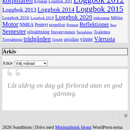
korpmaren
Kylskåp
Loggbok 2011
Loggbok 2015
Loggbok 2014
Loggbok 2013
Loggbok 2020
Loggbok 2016
Miljön
Loggbok 2019
midsommar
Motor
Reflektioner
NMEA
Pentryt
propellrar
Pumpar
Resa
Semester
sjösättning
Toaletten
Stuvutrymmen
Targabåge
trädgården
Vårrusta
vinter
utsidan
Torrsättning
Träjobb
Arkiv
Arkiv
Låt aldrig en dag gå förlorad utan en god
gärning.
©
2026 Sundblom
| Drivs med
Minimalistisk blogg
WordPress-tema