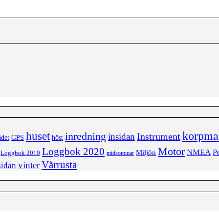
korpma
huset
inredning
insidan
Instrument
ådet
höst
GPS
Loggbok 2020
Motor
NMEA
Miljön
Pe
Loggbok 2019
midsommar
Vårrusta
vinter
sidan