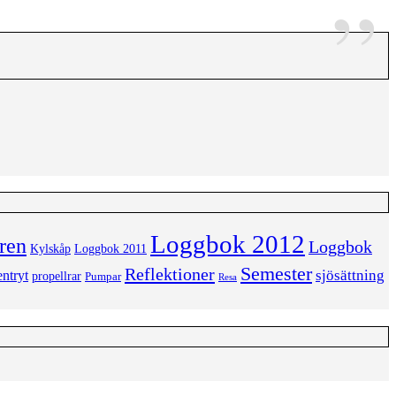
Loggbok 2012
ren
Loggbok
Kylskåp
Loggbok 2011
Semester
Reflektioner
sjösättning
ntryt
propellrar
Pumpar
Resa