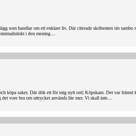
ägg som handlar om ett enklare liv. Där citerade skribenten sin sambo m
tt minimalistiskt i den mening…
och köpa saker. Där dök ett för mig nytt ord; Köpskam. Det var främs
 det vore bra om uttrycket används lite mer. Vi skall inte…