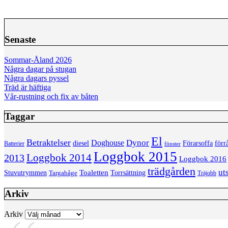
Senaste
Sommar-Åland 2026
Några dagar på stugan
Några dagars pyssel
Träd är häftiga
Vår-rustning och fix av båten
Taggar
El
Betraktelser
Dynor
Doghouse
diesel
förr
Förarsoffa
Batterier
fönster
Loggbok 2015
Loggbok 2014
2013
Loggbok 2016
trädgården
ut
Toaletten
Torrsättning
Stuvutrymmen
Targabåge
Träjobb
Arkiv
Arkiv