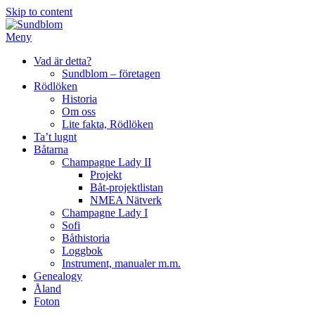
Skip to content
Meny
Vad är detta?
Sundblom – företagen
Rödlöken
Historia
Om oss
Lite fakta, Rödlöken
Ta’t lugnt
Båtarna
Champagne Lady II
Projekt
Båt-projektlistan
NMEA Nätverk
Champagne Lady I
Sofi
Båthistoria
Loggbok
Instrument, manualer m.m.
Genealogy
Åland
Foton