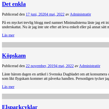
Det enkla
Publicerad den
17 juni, 2020
4 maj, 2022
av
Administratör
På en mycket trevlig blogg med namnet Minimalisterna läste jag ett inl
underskattat. Nu är jag inte ute efter att leva enkelt eller på annat sä
Läs mer
Köpskam
Publicerad den
22 november, 2019
4 maj, 2022
av
Administratör
Läste härom dagen en artikel i Svenska Dagbladet om att konsumera 
som likt flygskam kommer att påverka handlen. Personligen tycker jag
Läs mer
Elsparkcyklar