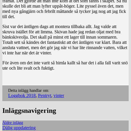
framåt. Det gjorde att man inte kom åt det som fanns i skåpet. Så nu
skulle det bli att man lyfter uppåt-höger. Lite pyssel även det, men
med nya gångjärn och febrilt måttande så tycker jag nog att jag fick
till det.
Sist var det äntligen dags att montera tillbaka allt. Jag valde att
skruva istället för att limma. Skivan hade jag redan oljat med bra
bänkskiveolja. Det skall på minst ett lager till innan sommaren.
Totalt sett så kändes det fantastiskt att det äntligen var klart. Bara att
ansluta vattnet, men det gör jag när vi har lite rinnande vatten, vilket
vi inte har när det är vinter.
För även om det inte varit så himla kallt så har det i alla fall varit snö
ute och lite svalt och fuktigt.
Detta inlägg handlar om:
Loggbok 2018
,
Pentryt
,
vinter
Inläggsnavigering
Äldre inlägg
Dålig uppdatering