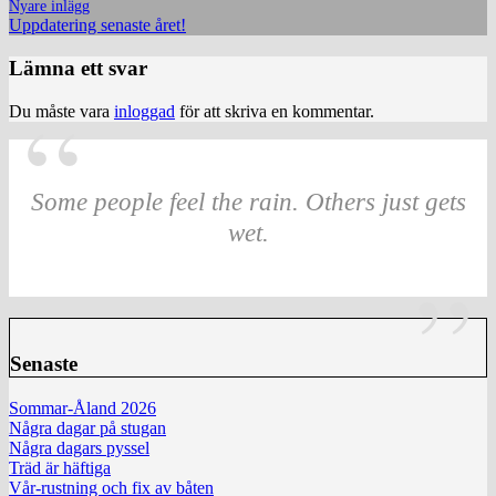
Nyare inlägg
Uppdatering senaste året!
Lämna ett svar
Du måste vara
inloggad
för att skriva en kommentar.
Some people feel the rain. Others just gets
wet.
Senaste
Sommar-Åland 2026
Några dagar på stugan
Några dagars pyssel
Träd är häftiga
Vår-rustning och fix av båten