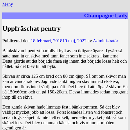
Meny
Champagne Lady
Uppfräschat pentry
Publicerad den
18 februari, 2018
19 maj, 2022
av
Administratör
Bänkskivan i pentryt har blivit bytt av en tidigare ägare. Tyvärr så
satte man in en skiva med tunn faner som inte säkrats i kanterna.
Detta gjorde att det började frasa sig innan det började lossa helt och
hållet. Så det blev till att byta.
Skivan är cirka 125 cm bred och 80 cm djup. Så ont om skivor man
kan använda rakt av. Jag hade tänkt mig en stavlimmad ekskiva,
men dom finns inte i så djupa mått. Det blev till att köpa 2 skivor. En
på 150x60cm och en på 150x20cm. Dessa limmades sedan noggrant
ihop till en skiva.
Den gamla skivan hade limmats fast i bänkstommen. Så det blev
väldigt mycket jobb att lossa. Först lossades listen vid fönstret och
sedan togs skåpet ut. Inte helt enkelt, men efter mycket jobb så kom
skåpet loss. Det blev en annan känsla och visar hur stor båten
egentligen är.