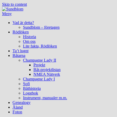
Skip to content
Meny
Vad är detta?
Sundblom – företagen
Rödlöken
Historia
Om oss
Lite fakta, Rödlöken
Ta’t lugnt
Båtarna
Champagne Lady II
Projekt
Båt-projektlistan
NMEA Nätverk
Champagne Lady I
Sofi
Båthistoria
Loggbok
Instrument, manualer m.m.
Genealogy
Åland
Foton