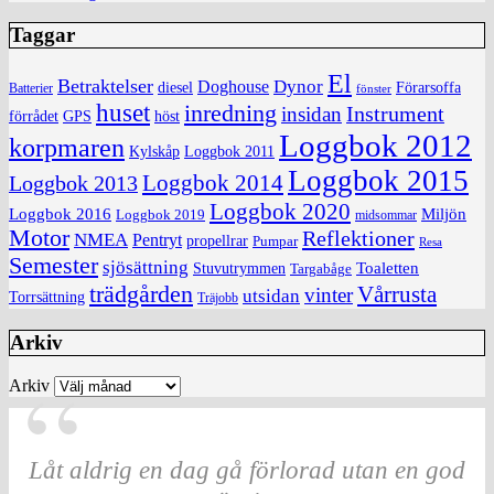
Taggar
El
Betraktelser
Dynor
Doghouse
diesel
Förarsoffa
Batterier
fönster
huset
inredning
insidan
Instrument
förrådet
höst
GPS
Loggbok 2012
korpmaren
Kylskåp
Loggbok 2011
Loggbok 2015
Loggbok 2014
Loggbok 2013
Loggbok 2020
Loggbok 2016
Miljön
Loggbok 2019
midsommar
Motor
Reflektioner
NMEA
Pentryt
propellrar
Pumpar
Resa
Semester
sjösättning
Toaletten
Stuvutrymmen
Targabåge
trädgården
Vårrusta
vinter
utsidan
Torrsättning
Träjobb
Arkiv
Arkiv
Låt aldrig en dag gå förlorad utan en god