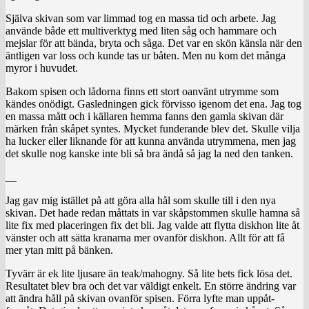
Själva skivan som var limmad tog en massa tid och arbete. Jag
använde både ett multiverktyg med liten såg och hammare och
mejslar för att bända, bryta och såga. Det var en skön känsla när den
äntligen var loss och kunde tas ur båten. Men nu kom det många
myror i huvudet.
Bakom spisen och lådorna finns ett stort oanvänt utrymme som
kändes onödigt. Gasledningen gick förvisso igenom det ena. Jag tog
en massa mått och i källaren hemma fanns den gamla skivan där
märken från skåpet syntes. Mycket funderande blev det. Skulle vilja
ha lucker eller liknande för att kunna använda utrymmena, men jag
det skulle nog kanske inte bli så bra ändå så jag la ned den tanken.
Jag gav mig istället på att göra alla hål som skulle till i den nya
skivan. Det hade redan måttats in var skåpstommen skulle hamna så
lite fix med placeringen fix det bli. Jag valde att flytta diskhon lite åt
vänster och att sätta kranarna mer ovanför diskhon. Allt för att få
mer ytan mitt på bänken.
Tyvärr är ek lite ljusare än teak/mahogny. Så lite bets fick lösa det.
Resultatet blev bra och det var väldigt enkelt. En större ändring var
att ändra håll på skivan ovanför spisen. Förra lyfte man uppåt-